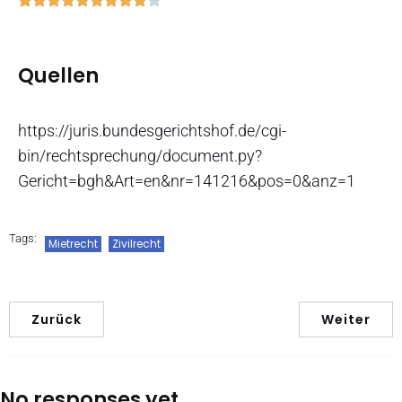
Quellen
https://juris.bundesgerichtshof.de/cgi-
bin/rechtsprechung/document.py?
Gericht=bgh&Art=en&nr=141216&pos=0&anz=1
Tags:
Mietrecht
Zivilrecht
Zurück
Weiter
No responses yet