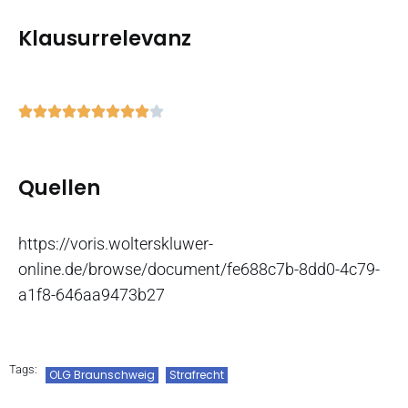
Klausurrelevanz
Quellen
https://voris.wolterskluwer-
online.de/browse/document/fe688c7b-8dd0-4c79-
a1f8-646aa9473b27
Tags:
OLG Braunschweig
Strafrecht