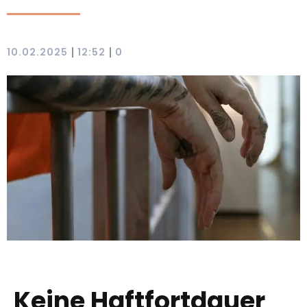
|
|
10.02.2025
12:52
0
Keine Haftfortdauer