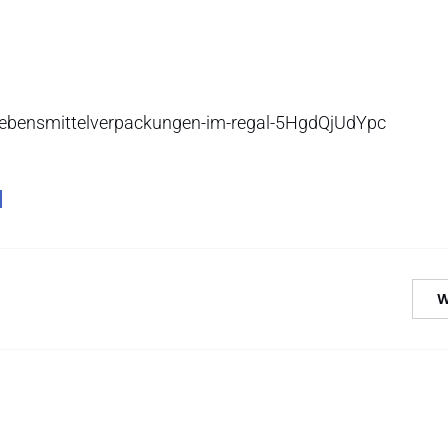
-lebensmittelverpackungen-im-regal-5HgdQjUdYpc
W