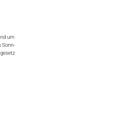
rund um
n Sonn-
sgesetz