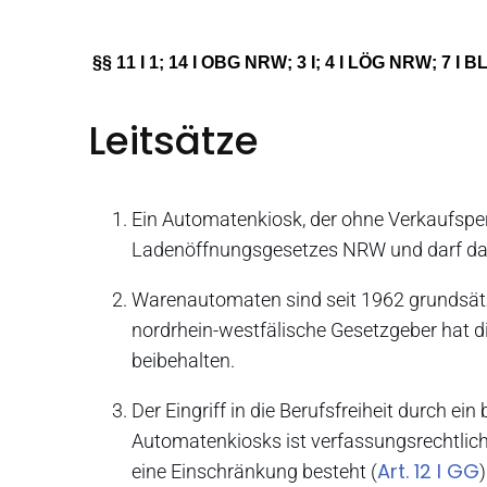
§§ 11 I 1; 14 I OBG NRW; 3 I;
4 I LÖG NRW;
7 I B
Leitsätze
Ein Automatenkiosk, der ohne Verkaufspers
Ladenöffnungsgesetzes NRW und darf dahe
Warenautomaten sind seit 1962 grundsä
nordrhein-westfälische Gesetzgeber hat
beibehalten.
Der Eingriff in die Berufsfreiheit durch e
Automatenkiosks ist verfassungsrechtlich 
Art. 12 I GG
eine Einschränkung besteht (
)