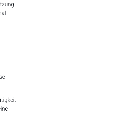
ätzung
nal
se
tigkeit
eine