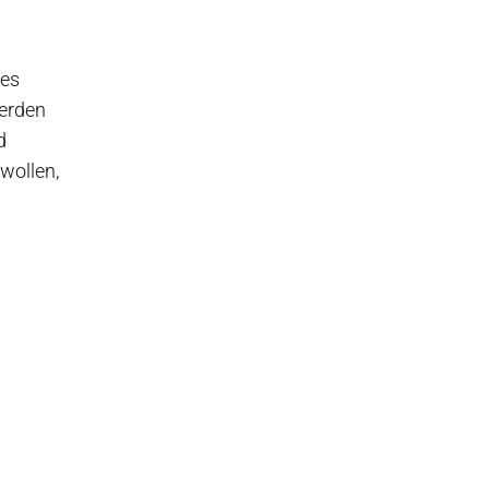
des
werden
d
wollen,