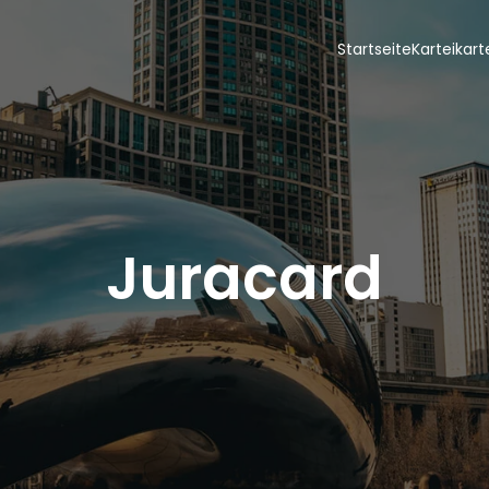
Startseite
Karteikar
Juracard