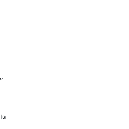
er
 für