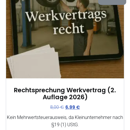
Rechtsprechung Werkvertrag (2.
Auflage 2026)
Ursprünglicher
Aktueller
8,00
€
6,99
€
Preis
Preis
Kein Mehrwertsteuerausweis, da Kleinunternehmer nach
war:
ist:
§19 (1) UStG.
8,00 €
6,99 €.