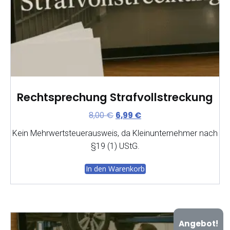
Rechtsprechung Strafvollstreckung
Ursprünglicher
Aktueller
8,00
€
6,99
€
Preis
Preis
Kein Mehrwertsteuerausweis, da Kleinunternehmer nach
war:
ist:
§19 (1) UStG.
8,00 €
6,99 €.
In den Warenkorb
Angebot!