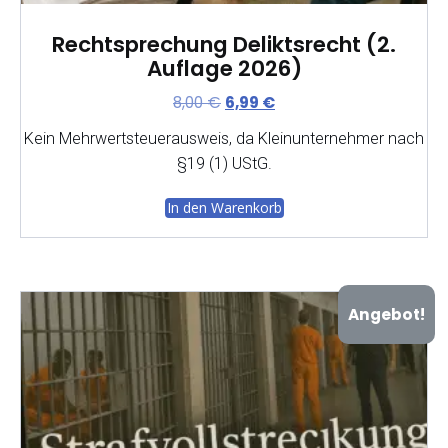
Rechtsprechung Deliktsrecht (2.
Auflage 2026)
Ursprünglicher
Aktueller
8,00
€
6,99
€
Preis
Preis
Kein Mehrwertsteuerausweis, da Kleinunternehmer nach
war:
ist:
§19 (1) UStG.
8,00 €
6,99 €.
In den Warenkorb
Angebot!