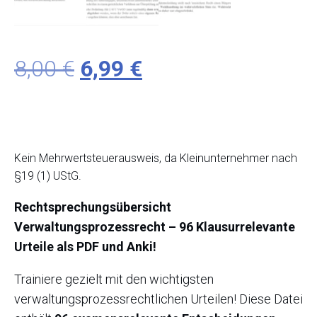
Ursprünglicher
Aktueller
8,00
€
6,99
€
Preis
Preis
war:
ist:
Kein Mehrwertsteuerausweis, da Kleinunternehmer nach
8,00 €
6,99 €.
§19 (1) UStG.
Rechtsprechungsübersicht
Verwaltungsprozessrecht – 96 Klausurrelevante
Urteile als PDF und Anki!
Trainiere gezielt mit den wichtigsten
verwaltungsprozessrechtlichen Urteilen! Diese Datei