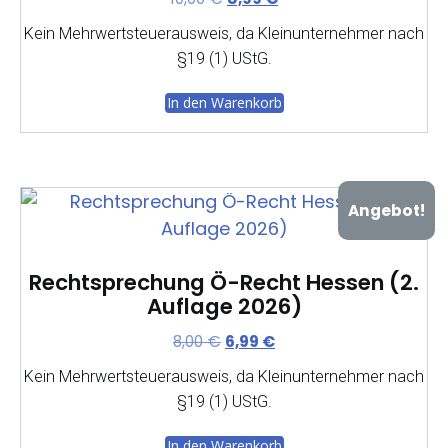
Preis
Preis
Kein Mehrwertsteuerausweis, da Kleinunternehmer nach
war:
ist:
§19 (1) UStG.
10,00 €
8,99 €.
In den Warenkorb
Angebot!
Rechtsprechung Ö-Recht Hessen (2.
Auflage 2026)
Ursprünglicher
Aktueller
8,00
€
6,99
€
Preis
Preis
Kein Mehrwertsteuerausweis, da Kleinunternehmer nach
war:
ist:
§19 (1) UStG.
8,00 €
6,99 €.
In den Warenkorb