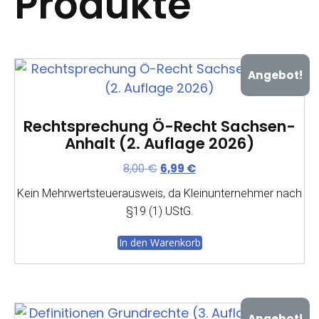
Produkte
Angebot!
Rechtsprechung Ö-Recht Sachsen-
Anhalt (2. Auflage 2026)
Ursprünglicher
Aktueller
8,00
€
6,99
€
Preis
Preis
Kein Mehrwertsteuerausweis, da Kleinunternehmer nach
war:
ist:
§19 (1) UStG.
8,00 €
6,99 €.
In den Warenkorb
Angebot!