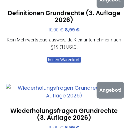
Definitionen Grundrechte (3. Auflage
2026)
Ursprünglicher
Aktueller
10,00
€
8,99
€
Preis
Preis
Kein Mehrwertsteuerausweis, da Kleinunternehmer nach
war:
ist:
§19 (1) UStG.
10,00 €
8,99 €.
In den Warenkorb
Angebot!
Wiederholungsfragen Grundrechte
(3. Auflage 2026)
Ursprünglicher
Aktueller
10,00
€
8,99
€