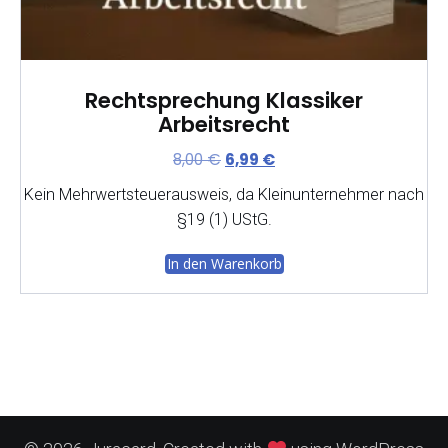
Rechtsprechung Klassiker
Arbeitsrecht
Ursprünglicher
Aktueller
8,00
€
6,99
€
Preis
Preis
Kein Mehrwertsteuerausweis, da Kleinunternehmer nach
war:
ist:
§19 (1) UStG.
8,00 €
6,99 €.
In den Warenkorb