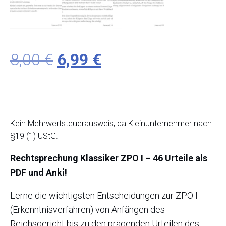
Ursprünglicher
Aktueller
8,00
€
6,99
€
Preis
Preis
war:
ist:
Kein Mehrwertsteuerausweis, da Kleinunternehmer nach
8,00 €
6,99 €.
§19 (1) UStG.
Rechtsprechung Klassiker ZPO I – 46 Urteile als
PDF und Anki!
Lerne die wichtigsten Entscheidungen zur ZPO I
(Erkenntnisverfahren) von Anfängen des
Reichsgericht bis zu den prägenden Urteilen des