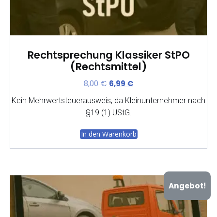
Rechtsprechung Klassiker StPO
(Rechtsmittel)
Ursprünglicher
Aktueller
8,00
€
6,99
€
Preis
Preis
Kein Mehrwertsteuerausweis, da Kleinunternehmer nach
war:
ist:
§19 (1) UStG.
8,00 €
6,99 €.
In den Warenkorb
Angebot!