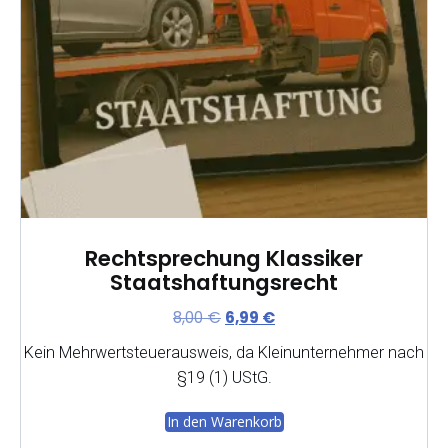
Rechtsprechung Klassiker
Staatshaftungsrecht
Ursprünglicher
Aktueller
8,00
€
6,99
€
Preis
Preis
Kein Mehrwertsteuerausweis, da Kleinunternehmer nach
war:
ist:
§19 (1) UStG.
8,00 €
6,99 €.
In den Warenkorb