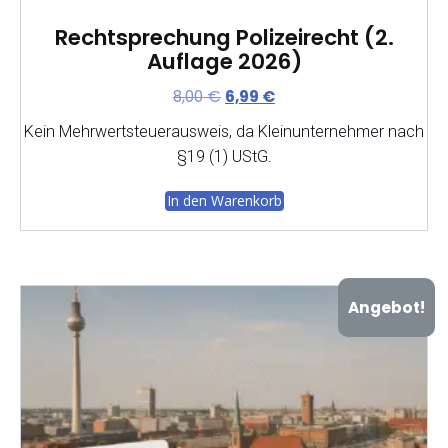
Rechtsprechung Polizeirecht (2.
Auflage 2026)
Ursprünglicher
Aktueller
8,00
€
6,99
€
Preis
Preis
Kein Mehrwertsteuerausweis, da Kleinunternehmer nach
war:
ist:
§19 (1) UStG.
8,00 €
6,99 €.
In den Warenkorb
Angebot!