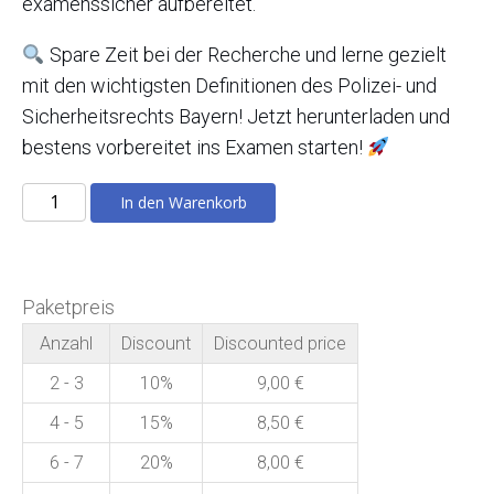
examenssicher aufbereitet.
Spare Zeit bei der Recherche und lerne gezielt
mit den wichtigsten Definitionen des Polizei- und
Sicherheitsrechts Bayern! Jetzt herunterladen und
bestens vorbereitet ins Examen starten!
Definitionen
In den Warenkorb
Polizei-
und
Sicherheitsrecht
Paketpreis
Bayern
Anzahl
Discount
Discounted price
(3.
Auflage
2 - 3
10%
9,00
€
2026)
4 - 5
15%
8,50
€
Menge
6 - 7
20%
8,00
€