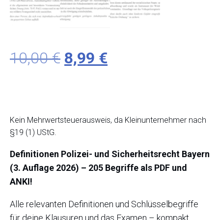
Ursprünglicher
Aktueller
10,00
€
8,99
€
Preis
Preis
war:
ist:
Kein Mehrwertsteuerausweis, da Kleinunternehmer nach
10,00 €
8,99 €.
§19 (1) UStG.
Definitionen Polizei- und Sicherheitsrecht Bayern
(3. Auflage 2026) – 205 Begriffe als PDF und
ANKI!
Alle relevanten Definitionen und Schlüsselbegriffe
für deine Klausuren und das Examen – kompakt,