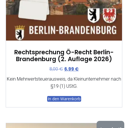
Rechtsprechung Ö-Recht Berlin-
Brandenburg (2. Auflage 2026)
Ursprünglicher
Aktueller
8,00
€
6,99
€
Preis
Preis
Kein Mehrwertsteuerausweis, da Kleinunternehmer nach
war:
ist:
§19 (1) UStG.
8,00 €
6,99 €.
In den Warenkorb