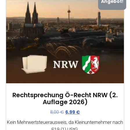
Angebot!
Rechtsprechung Ö-Recht NRW (2.
Auflage 2026)
Ursprünglicher
Aktueller
8,00
€
6,99
€
Preis
Preis
Kein Mehrwertsteuerausweis, da Kleinunternehmer nach
war:
ist:
§19 (1) UStG.