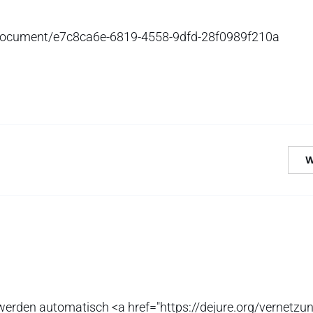
e/document/e7c8ca6e-6819-4558-9dfd-28f0989f210a
W
erden automatisch <a href="https://dejure.org/vernetzun