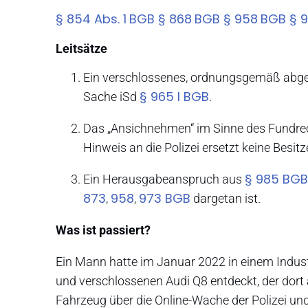
§ 854 Abs. 1
BGB § 868
BGB § 958
BGB § 9
Leitsätze
Ein verschlossenes, ordnungsgemäß abgest
§ 965 I BGB
Sache iSd
.
Das „Ansichnehmen“ im Sinne des Fundrec
Hinweis an die Polizei ersetzt keine Besitz
§ 985 BGB
Ein Herausgabeanspruch aus
873
958
973 BGB
,
,
dargetan ist.
Was ist passiert?
Ein Mann hatte im Januar 2022 in einem Indus
und verschlossenen Audi Q8 entdeckt, der dort a
Fahrzeug über die Online-Wache der Polizei un