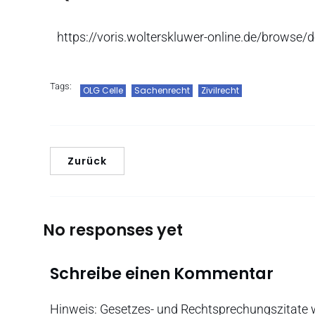
https://voris.wolterskluwer-online.de/brows
Tags:
OLG Celle
Sachenrecht
Zivilrecht
Zurück
No responses yet
Schreibe einen Kommentar
Hinweis: Gesetzes- und Rechtsprechungszitate w