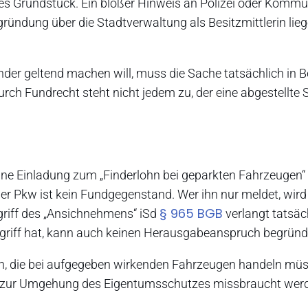
es Grundstück. Ein bloßer Hinweis an Polizei oder Komm
gründung über die Stadtverwaltung als Besitzmittlerin lieg
nder geltend machen will, muss die Sache tatsächlich in B
h Fundrecht steht nicht jedem zu, der eine abgestellte
ine Einladung zum „Finderlohn bei geparkten Fahrzeugen“ i
r Pkw ist kein Fundgegenstand. Wer ihn nur meldet, wird
§ 965 BGB
griff des „Ansichnehmens“ iSd
verlangt tatsäc
ugriff hat, kann auch keinen Herausgabeanspruch begründ
en, die bei aufgegeben wirkenden Fahrzeugen handeln müs
icht zur Umgehung des Eigentumsschutzes missbraucht wer