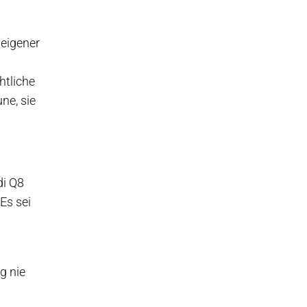
eigener
htliche
ne, sie
di Q8
Es sei
g nie