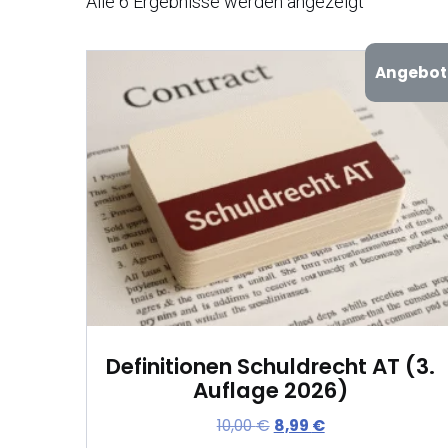
Alle 6 Ergebnisse werden angezeigt
Angebot
Definitionen Schuldrecht AT (3.
Auflage 2026)
U
A
10,00
€
8,99
€
r
k