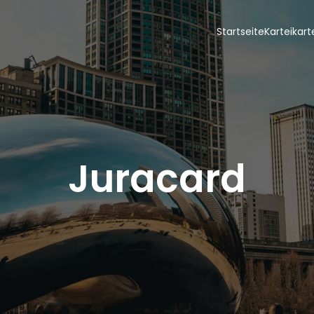
Startseite
Karteikar
Juracard