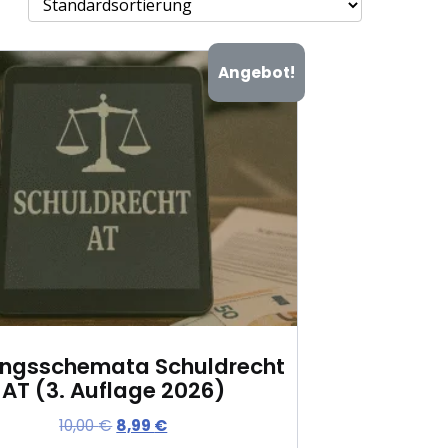
Angebot!
fungsschemata Schuldrecht
AT (3. Auflage 2026)
U
A
10,00
€
8,99
€
r
k