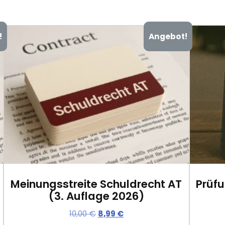
!
Angebot!
Meinungsstreite Schuldrecht AT
Prü
(3. Auflage 2026)
U
A
10,00
€
8,99
€
r
k