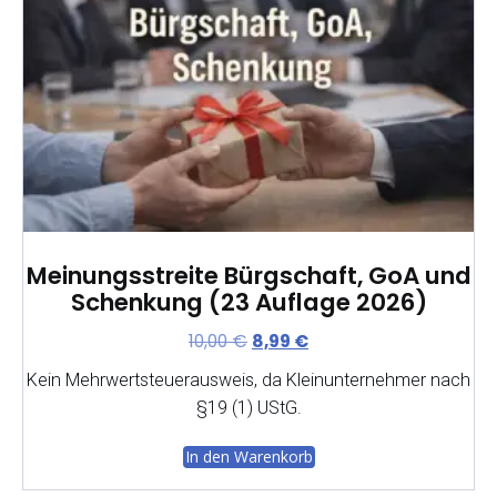
r
s
P
i
r
s
e
t
i
:
s
8
w
,
a
9
r
9
:
1
€
Meinungsstreite Bürgschaft, GoA und
0
.
Schenkung (23 Auflage 2026)
,
U
A
10,00
€
8,99
€
0
r
k
0
Kein Mehrwertsteuerausweis, da Kleinunternehmer nach
s
t
§19 (1) UStG.
p
u
€
r
e
In den Warenkorb
ü
l
n
l