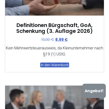
Definitionen Bürgschaft, GoA,
Schenkung (3. Auflage 2026)
U
A
10,00
€
8,99
€
r
k
Kein Mehrwertsteuerausweis, da Kleinunternehmer nach
s
t
§19 (1) UStG.
p
u
r
e
In den Warenkorb
ü
l
n
l
g
e
l
r
i
P
Angebot!
c
r
h
e
e
i