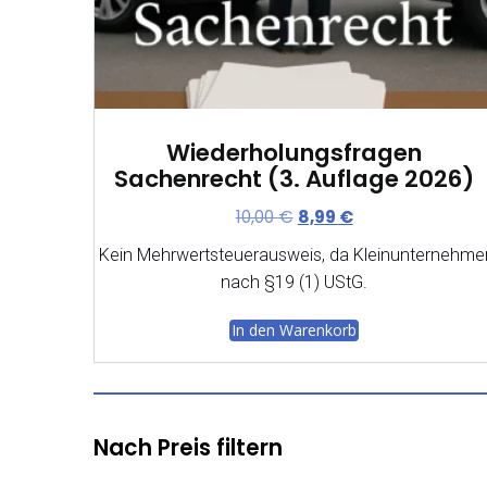
e
t
i
:
s
6
w
,
a
9
r
9
Wiederholungsfragen
:
Sachenrecht (3. Auflage 2026)
8
€
U
A
10,00
€
8,99
€
,
.
r
k
0
Kein Mehrwertsteuerausweis, da Kleinunternehme
s
t
0
nach §19 (1) UStG.
p
u
r
e
€
In den Warenkorb
ü
l
n
l
g
e
l
r
i
P
Nach Preis filtern
c
r