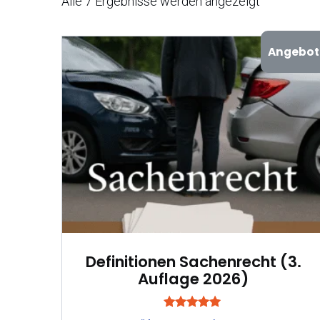
Alle 7 Ergebnisse werden angezeigt
Angebot
Definitionen Sachenrecht (3.
Auflage 2026)
Bewertet mit