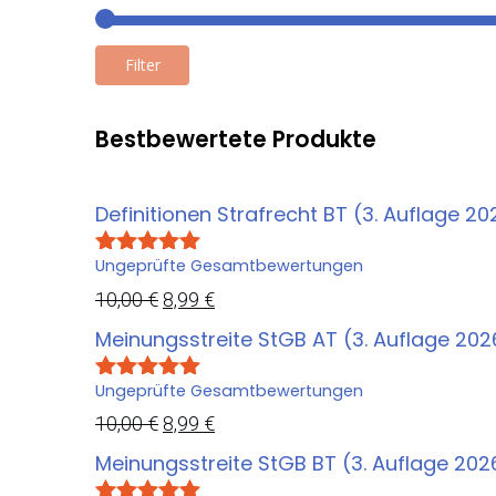
h
e
e
i
r
s
Filter
P
i
r
s
e
t
Bestbewertete Produkte
i
:
s
8
w
,
Definitionen Strafrecht BT (3. Auflage 20
a
9
r
9
Ungeprüfte Gesamtbewertungen
Bewertet
:
mit
5.00
U
A
10,00
€
8,99
€
1
€
von 5
r
k
0
.
Meinungsstreite StGB AT (3. Auflage 202
s
t
,
0
p
u
Ungeprüfte Gesamtbewertungen
Bewertet
0
mit
5.00
r
e
U
A
10,00
€
8,99
€
von 5
ü
l
r
k
Meinungsstreite StGB BT (3. Auflage 202
€
n
l
s
t