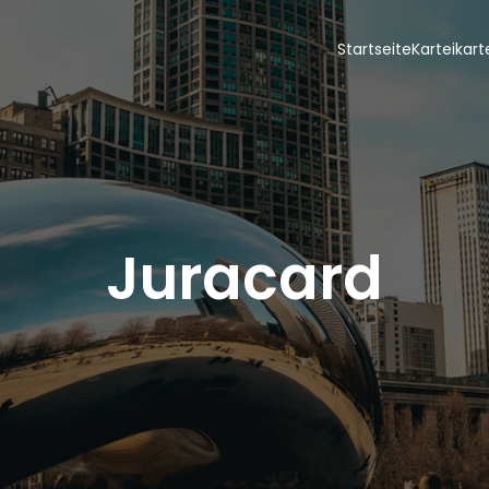
Startseite
Karteikar
Juracard