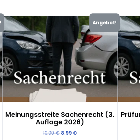
!
Angebot!
Meinungsstreite Sachenrecht (3.
Prüf
Auflage 2026)
U
A
10,00
€
8,99
€
r
k