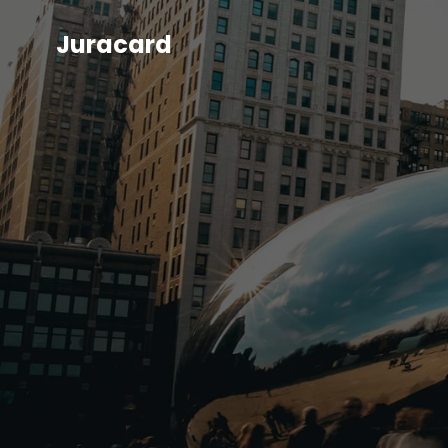
Juracard