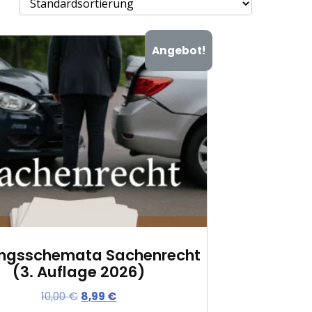
Angebot!
ungsschemata Sachenrecht
(3. Auflage 2026)
U
A
10,00
€
8,99
€
r
k