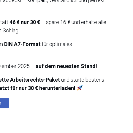
t abdeckt – kompakt, verständlich und perfekt
tatt
46 € nur 30 €
– spare 16 € und erhalte alle
n Schlag!
im
DIN A7-Format
für optimales
ember 2025 –
auf dem neuesten Stand!
tte Arbeitsrechts-Paket
und starte bestens
etzt für nur 30 € herunterladen!
b