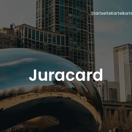
Startseite
Karteikar
Juracard