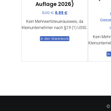
Auflage 2026)
Ursprünglicher
Aktueller
8,00
€
6,99
€
Preis
Preis
Gesa
Kein Mehrwertsteuerausweis, da
war:
ist:
Kleinunternehmer nach §19 (1) UStG.
8,00 €
6,99 €.
Kein Mehr
In den Warenkorb
Kleinunterne
In
© 