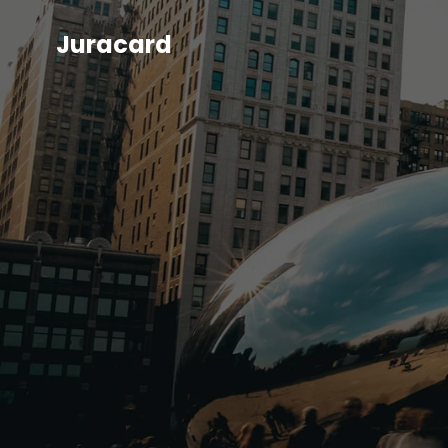
Juracard