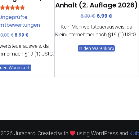
Anhalt (2. Auflage 2026)
Bewertet mit
Ursprünglicher
Aktueller
8,00
€
6,99
€
Ungeprüfte
5.00
Preis
Preis
mtbewertungen
von 5
Kein Mehrwertsteuerausweis, da
war:
ist:
Kleinunternehmer nach §19 (1) UStG.
Ursprünglicher
Aktueller
10,00
€
8,99
€
8,00 €
6,99 €.
Preis
Preis
wertsteuerausweis, da
In den Warenkorb
war:
ist:
hmer nach §19 (1) UStG.
10,00 €
8,99 €.
 den Warenkorb
Kub
2026 Juracard. Created with
using WordPress and