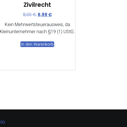
Zivilrecht
Ursprünglicher
Aktueller
8,00
€
6,99
€
Preis
Preis
Kein Mehrwertsteuerausweis, da
war:
ist:
Kleinunternehmer nach §19 (1) UStG.
8,00 €
6,99 €.
In den Warenkorb
io