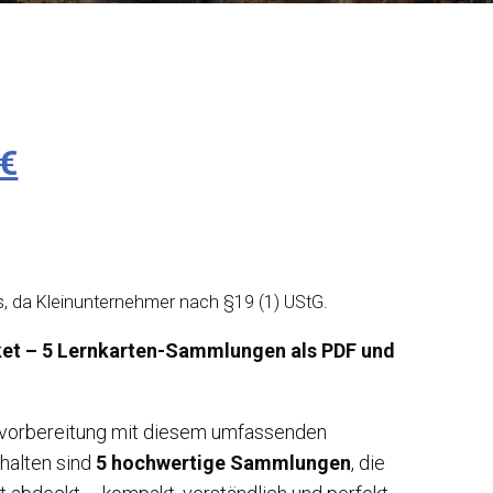
nglicher
Aktueller
€
Preis
ist:
, da Kleinunternehmer nach §19 (1) UStG.
€
30,00 €.
et – 5 Lernkarten-Sammlungen als PDF und
vorbereitung mit diesem umfassenden
thalten sind
5 hochwertige Sammlungen
, die