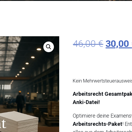
Ursprü
46,00
€
30,00
Preis
war:
Kein Mehrwertsteuerausweis
46,00 
Arbeitsrecht Gesamtpak
Anki-Datei!
Optimiere deine Examens
Arbeitsrechts-Paket
! En