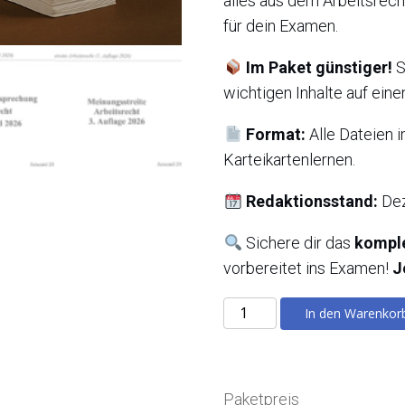
alles aus dem Arbeitsrech
für dein Examen.
Im Paket günstiger!
S
wichtigen Inhalte auf eine
Format:
Alle Dateien 
Karteikartenlernen.
Redaktionsstand:
Dez
Sichere dir das
komple
vorbereitet ins Examen!
J
Arbeitsrecht
In den Warenkor
Gesamtpaket
Menge
Paketpreis